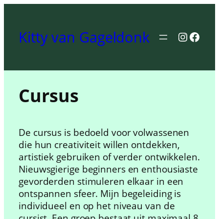
Skip
to
Kitty van Gageldonk
content
Instagr
Face
Cursus
De cursus is bedoeld voor volwassenen
die hun creativiteit willen ontdekken,
artistiek gebruiken of verder ontwikkelen.
Nieuwsgierige beginners en enthousiaste
gevorderden stimuleren elkaar in een
ontspannen sfeer. Mijn begeleiding is
individueel en op het niveau van de
cursist. Een groep bestaat uit maximaal 8