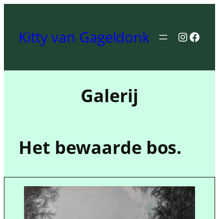
Skip
to
Kitty van Gageldonk
content
Instagr
Face
Galerij
Het bewaarde bos.